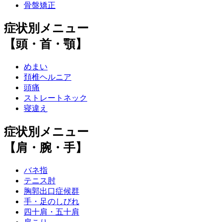
骨盤矯正
症状別メニュー
【頭・首・顎】
めまい
頚椎ヘルニア
頭痛
ストレートネック
寝違え
症状別メニュー
【肩・腕・手】
バネ指
テニス肘
胸郭出口症候群
手・足のしびれ
四十肩・五十肩