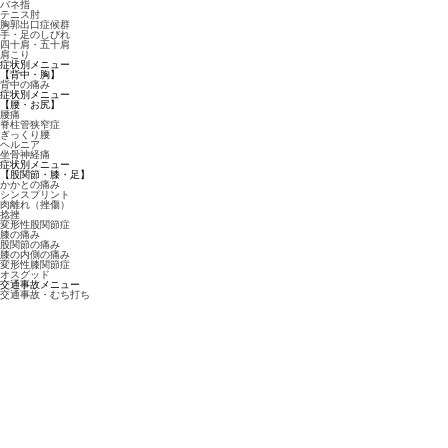
バネ指
テニス肘
胸郭出口症候群
手・足のしびれ
四十肩・五十肩
肩こり
症状別メニュー
【背中・胸】
背中の痛み
症状別メニュー
【腰・お尻】
腰痛
脊柱管狭窄症
ぎっくり腰
ヘルニア
坐骨神経痛
症状別メニュー
【股関節・膝・足】
かかとの痛み
シンスプリント
肉離れ（挫傷）
捻挫
変形性股関節症
膝の痛み
股関節の痛み
膝の内側の痛み
変形性膝関節症
オスグッド
交通事故メニュー
交通事故・むち打ち