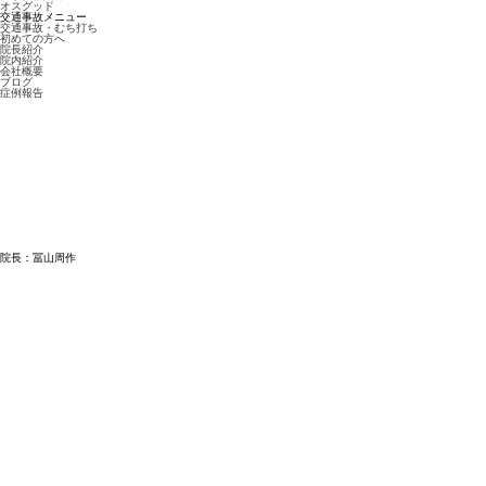
オスグッド
交通事故メニュー
交通事故・むち打ち
初めての方へ
院長紹介
院内紹介
会社概要
ブログ
症例報告
院長：冨山周作