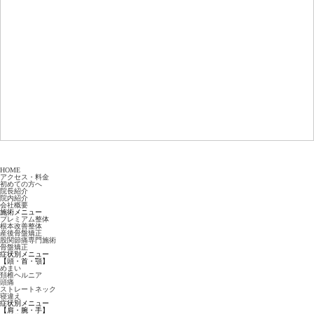
HOME
アクセス・料金
初めての方へ
院長紹介
院内紹介
会社概要
施術メニュー
プレミアム整体
根本改善整体
産後骨盤矯正
股関節痛専門施術
骨盤矯正
症状別メニュー
【頭・首・顎】
めまい
頚椎ヘルニア
頭痛
ストレートネック
寝違え
症状別メニュー
【肩・腕・手】