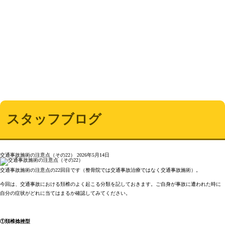
スタッフブログ
交通事故施術の注意点（その22）
2026年5月14日
交通事故施術の注意点の22回目です（整骨院では交通事故治療ではなく交通事故施術）。
今回は、交通事故における頚椎のよく起こる分類を記しておきます。ご自身が事故に遭われた時に
自分の症状がどれに当てはまるか確認してみてください。
①頚椎捻挫型