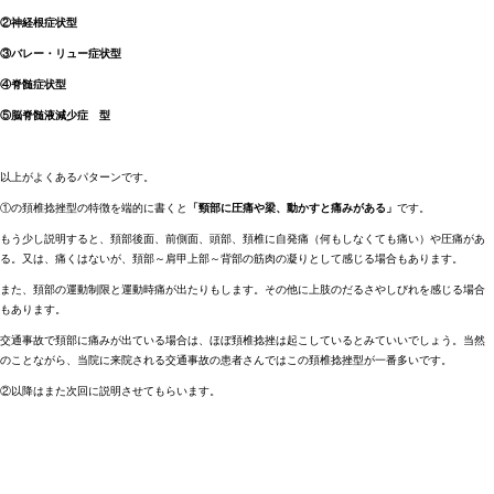
②神経根症状型
③バレー・リュー症状型
④脊髄症状型
⑤脳脊髄液減少症 型
以上がよくあるパターンです。
①の頚椎捻挫型の特徴を端的に書くと
「頸部に圧痛や梁、動かすと痛みがある」
です。
もう少し説明すると、頚部後面、前側面、頭部、頚椎に自発痛（何もしなくても痛い）や圧痛があ
る。又は、痛くはないが、頚部～肩甲上部～背部の筋肉の凝りとして感じる場合もあります。
また、頚部の運動制限と運動時痛が出たりもします。その他に上肢のだるさやしびれを感じる場合
もあります。
交通事故で頚部に痛みが出ている場合は、ほぼ頚椎捻挫は起こしているとみていいでしょう。当然
のことながら、当院に来院される交通事故の患者さんではこの頚椎捻挫型が一番多いです。
②以降はまた次回に説明させてもらいます。