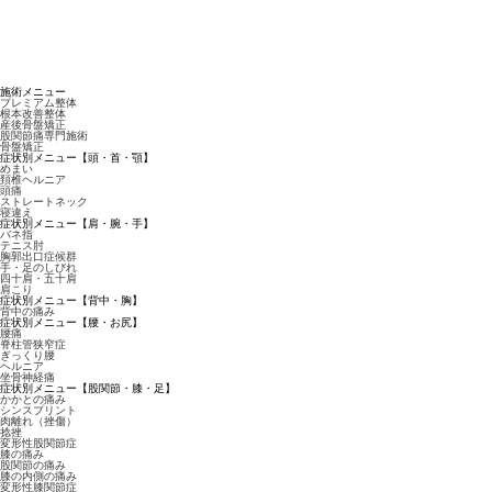
施術メニュー
プレミアム整体
根本改善整体
産後骨盤矯正
股関節痛専門施術
骨盤矯正
症状別メニュー【頭・首・顎】
めまい
頚椎ヘルニア
頭痛
ストレートネック
寝違え
症状別メニュー【肩・腕・手】
バネ指
テニス肘
胸郭出口症候群
手・足のしびれ
四十肩・五十肩
肩こり
症状別メニュー【背中・胸】
背中の痛み
症状別メニュー【腰・お尻】
腰痛
脊柱管狭窄症
ぎっくり腰
ヘルニア
坐骨神経痛
症状別メニュー【股関節・膝・足】
かかとの痛み
シンスプリント
肉離れ（挫傷）
捻挫
変形性股関節症
膝の痛み
股関節の痛み
膝の内側の痛み
変形性膝関節症